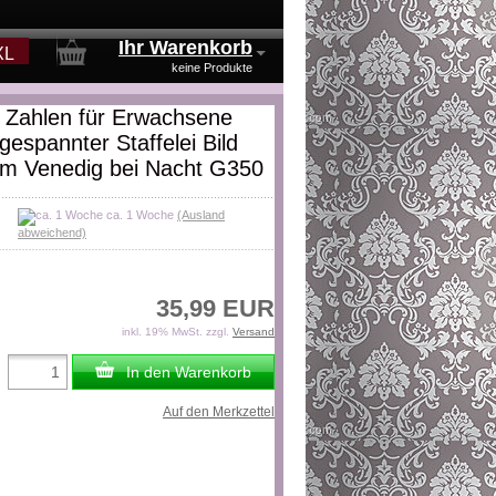
Ihr Warenkorb
XL
keine Produkte
 Zahlen für Erwachsene
gespannter Staffelei Bild
m Venedig bei Nacht G350
ca. 1 Woche
(Ausland
abweichend)
35,99 EUR
inkl. 19% MwSt. zzgl.
Versand
In den Warenkorb
Auf den Merkzettel