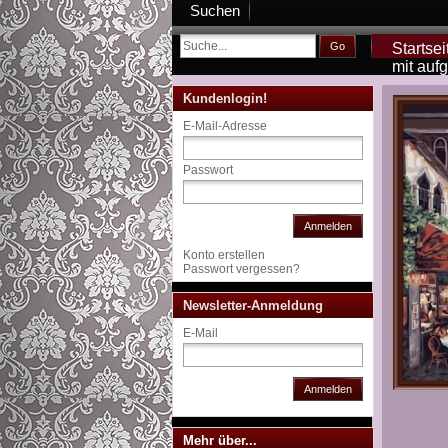
Suchen
Go
Startsei
mit auf
Kundenlogin!
E-Mail-Adresse
Passwort
Anmelden
Konto erstellen
Passwort vergessen?
Newsletter-Anmeldung
E-Mail
Anmelden
Mehr über...