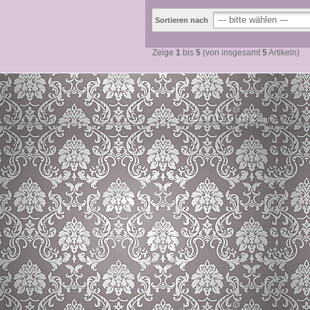
Sortieren nach
Zeige
1
bis
5
(von insgesamt
5
Artikeln)