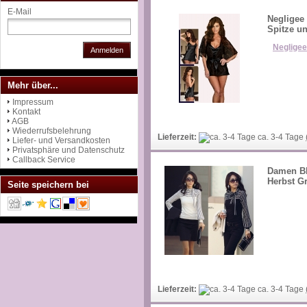
E-Mail
Negligee 
Spitze un
Negligee
Anmelden
Mehr über...
Impressum
Kontakt
AGB
Wiederrufsbelehrung
Lieferzeit:
ca. 3-4 Tage
Liefer- und Versandkosten
Privatsphäre und Datenschutz
Callback Service
Damen Bl
Herbst G
Seite speichern bei
Lieferzeit:
ca. 3-4 Tage