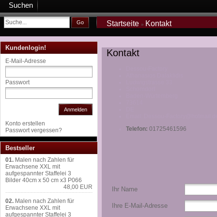
Suchen
Go
Startseite
Kontakt
»
Kundenlogin!
Kontakt
E-Mail-Adresse
Dessou-Factory
Athanasios Dalaklidis
Ludwigstrasse 33
Passwort
Schorndorf
Baden-Würtemberg
73614
DE
Anmelden
Email: Dessou-Factory@hotmail.d
Konto erstellen
Telefon:
01725461596
Passwort vergessen?
Bestseller
01.
Malen nach Zahlen für
Erwachsene XXL mit
aufgespannter Staffelei 3
Bilder 40cm x 50 cm x3 P066
48,00 EUR
Ihr Name
02.
Malen nach Zahlen für
Ihre E-Mail-Adresse
Erwachsene XXL mit
aufgespannter Staffelei 3