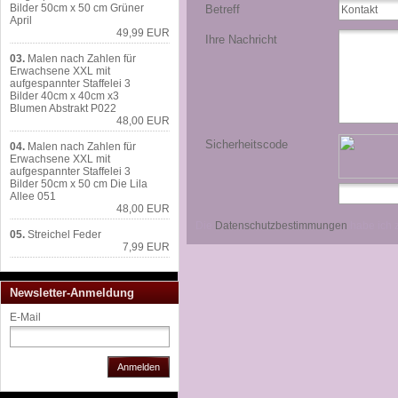
Bilder 50cm x 50 cm Grüner
Betreff
April
49,99 EUR
Ihre Nachricht
03.
Malen nach Zahlen für
Erwachsene XXL mit
aufgespannter Staffelei 3
Bilder 40cm x 40cm x3
Blumen Abstrakt P022
48,00 EUR
Sicherheitscode
04.
Malen nach Zahlen für
Erwachsene XXL mit
aufgespannter Staffelei 3
Bilder 50cm x 50 cm Die Lila
Allee 051
48,00 EUR
Die
Datenschutzbestimmungen
habe ich 
05.
Streichel Feder
7,99 EUR
Newsletter-Anmeldung
E-Mail
Anmelden