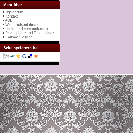
Mehr über...
Impressum
Kontakt
AGB
Wiederrufsbelehrung
Liefer- und Versandkosten
Privatsphäre und Datenschutz
Callback Service
Seite speichern bei