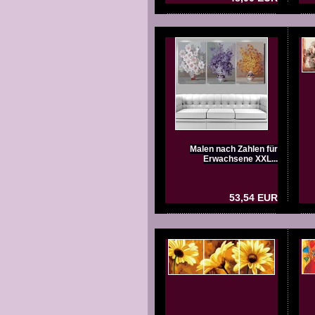
Malen nach Zahlen für
Erwachsene XXL...
53,54 EUR